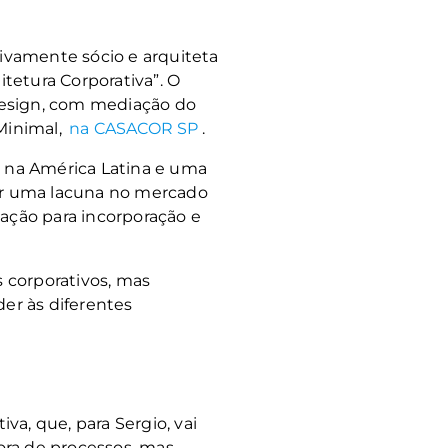
ivamente sócio e arquiteta
tetura Corporativa”. O
 Design, com mediação do
Minimal,
na CASACOR SP
.
va na América Latina e uma
er uma lacuna no mercado
uação para incorporação e
 corporativos, mas
er às diferentes
va, que, para Sergio, vai
ora de processos, mas