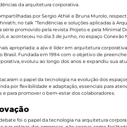
ências da arquitetura corporativa.
mpartilhadas por Sergio Athié e Bruna Murolo, respect
nrath, no talk “Tendências e soluções aplicadas à Arqui
 série promovido pela revista Projeto e pela Minimal
li, e aconteceu no dia 3 de junho, no espaço Conexão 
ais apropriada: a a|w é líder em arquitetura corporati
do Brasil. Fundada em 1994 com o objetivo de preench
orporativa, evoluiu ao longo dos anos e expandiu sua at
stacaram o papel da tecnologia na evolução dos espaços
 por flexibilidade e adaptação, essenciais para atend
 e para promover o bem-estar dos colaboradores.
novação
bate foi o papel da tecnologia na arquitetura corporati
te nas rotinas das empresas, não apenas como facilitad