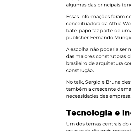
algumas das principais tend
Essas informações foram co
conceituadora da Athié Woh
bate-papo faz parte de uma
publisher Fernando Mungio
A escolha não poderia ser m
das maiores construtoras 
brasileiro de arquitetura c
construção.
No talk, Sergio e Bruna de
também a crescente demanda
necessidades das empresas
Tecnologia e i
Um dos temas centrais do de
estar cada dia mais presen